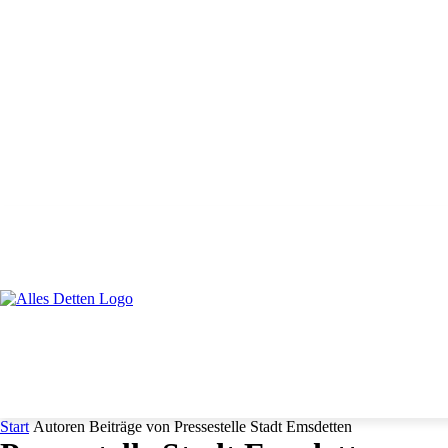
C
Donnerstag, August 6, 2026
16.6
Emsdetten
MENÜ
KALENDER
KONTAKT
IMPRESSUM
DAT
Start
Autoren
Beiträge von Pressestelle Stadt Emsdetten