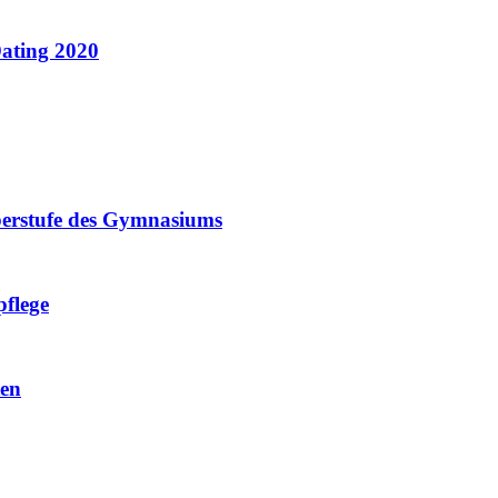
ating 2020
Oberstufe des Gymnasiums
pflege
ten