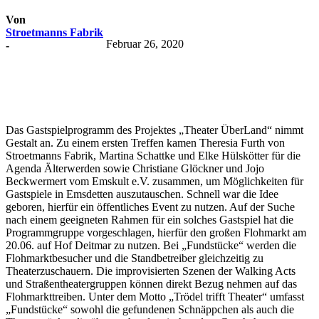
Von
Stroetmanns Fabrik
Februar 26, 2020
-
Das Gastspielprogramm des Projektes „Theater ÜberLand“ nimmt
Gestalt an. Zu einem ersten Treffen kamen Theresia Furth von
Stroetmanns Fabrik, Martina Schattke und Elke Hülskötter für die
Agenda Älterwerden sowie Christiane Glöckner und Jojo
Beckwermert vom Emskult e.V. zusammen, um Möglichkeiten für
Gastspiele in Emsdetten auszutauschen. Schnell war die Idee
geboren, hierfür ein öffentliches Event zu nutzen. Auf der Suche
nach einem geeigneten Rahmen für ein solches Gastspiel hat die
Programmgruppe vorgeschlagen, hierfür den großen Flohmarkt am
20.06. auf Hof Deitmar zu nutzen. Bei „Fundstücke“ werden die
Flohmarktbesucher und die Standbetreiber gleichzeitig zu
Theaterzuschauern. Die improvisierten Szenen der Walking Acts
und Straßentheatergruppen können direkt Bezug nehmen auf das
Flohmarkttreiben. Unter dem Motto „Trödel trifft Theater“ umfasst
„Fundstücke“ sowohl die gefundenen Schnäppchen als auch die