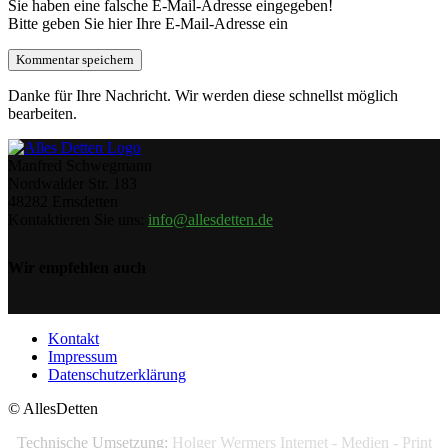
Sie haben eine falsche E-Mail-Adresse eingegeben!
Bitte geben Sie hier Ihre E-Mail-Adresse ein
Danke für Ihre Nachricht. Wir werden diese schnellst möglich
bearbeiten.
Manfred Schwegmann
Nordwalder Str. 183
48282 Emsdetten
Kontaktieren Sie uns:
info@allesdetten.de
Wir empfehlen auch
Kontakt
Impressum
Datenschutzerklärung
© AllesDetten
Technische Umsetzung:
Holger Wermers Internet - Medien - Print