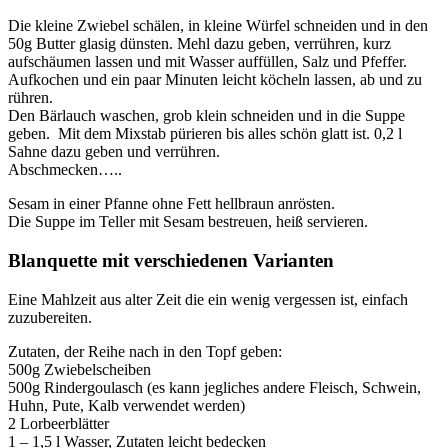
Die kleine Zwiebel schälen, in kleine Würfel schneiden und in den
50g Butter glasig dünsten. Mehl dazu geben, verrühren, kurz
aufschäumen lassen und mit Wasser auffüllen, Salz und Pfeffer.
Aufkochen und ein paar Minuten leicht köcheln lassen, ab und zu
rühren.
Den Bärlauch waschen, grob klein schneiden und in die Suppe
geben. Mit dem Mixstab pürieren bis alles schön glatt ist. 0,2 l
Sahne dazu geben und verrühren.
Abschmecken…..
Sesam in einer Pfanne ohne Fett hellbraun anrösten.
Die Suppe im Teller mit Sesam bestreuen, heiß servieren.
Blanquette mit verschiedenen Varianten
Eine Mahlzeit aus alter Zeit die ein wenig vergessen ist, einfach
zuzubereiten.
Zutaten, der Reihe nach in den Topf geben:
500g Zwiebelscheiben
500g Rindergoulasch (es kann jegliches andere Fleisch, Schwein,
Huhn, Pute, Kalb verwendet werden)
2 Lorbeerblätter
1 – 1,5 l Wasser, Zutaten leicht bedecken