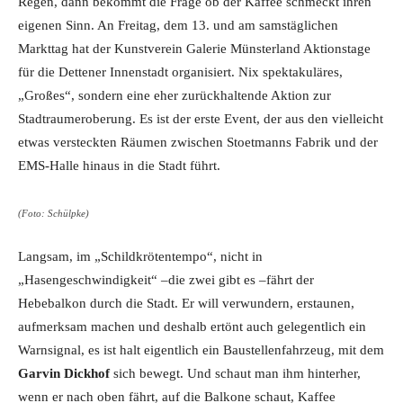
Regen, dann bekommt die Frage ob der Kaffee schmeckt ihren
eigenen Sinn. An Freitag, dem 13. und am samstäglichen
Markttag hat der Kunstverein Galerie Münsterland Aktionstage
für die Dettener Innenstadt organisiert. Nix spektakuläres,
„Großes“, sondern eine eher zurückhaltende Aktion zur
Stadtraumeroberung. Es ist der erste Event, der aus den vielleicht
etwas versteckten Räumen zwischen Stoetmanns Fabrik und der
EMS-Halle hinaus in die Stadt führt.
(Foto: Schülpke)
Langsam, im „Schildkrötentempo“, nicht in
„Hasengeschwindigkeit“ –die zwei gibt es –fährt der
Hebebalkon durch die Stadt. Er will verwundern, erstaunen,
aufmerksam machen und deshalb ertönt auch gelegentlich ein
Warnsignal, es ist halt eigentlich ein Baustellenfahrzeug, mit dem
Garvin Dickhof
sich bewegt. Und schaut man ihm hinterher,
wenn er nach oben fährt, auf die Balkone schaut, Kaffee