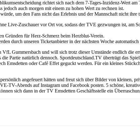
Publikumsentscheidung richtet sich nach dem 7-Tages-Inzidenz-Wert am
ass jedoch auch morgen mit einem zu hohen Wert zu rechnen ist.
n würde, um den Fans nicht das Erlebnis und der Mannschaft nicht ihre
ohne Live-Zuschauer vor Ort vor, sodass der TVE gezwungen ist, am 
chen Gründen für Herz-Schmerz beim Herzblut-Verein.
rden durch unseren Ticketanbieter in der nächsten Woche automatisch z
 VfL Gummersbach und will sich trotz dieser Umstände endlich die ers
die Partie natürlich dennoch. Sportdeutschland.TV überträgt das Spiel
h Emsdetten oder Café Effet geguckt werden. Für ein kleines Stückchen
 persönlich angefeuert hätten und freut sich über Bilder von kleinen
TVE-TV-Abends auf Instagram und Facebook posten. 5 schöne, kreativ
 können sich dann in der TV Emsdetten Geschäftsstelle ein Überrasch