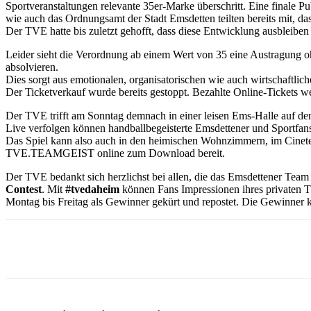
Sportveranstaltungen relevante 35er-Marke überschritt. Eine finale 
wie auch das Ordnungsamt der Stadt Emsdetten teilten bereits mit, d
Der TVE hatte bis zuletzt gehofft, dass diese Entwicklung ausbleibe
Leider sieht die Verordnung ab einem Wert von 35 eine Austragung 
absolvieren.
Dies sorgt aus emotionalen, organisatorischen wie auch wirtschaftli
Der Ticketverkauf wurde bereits gestoppt. Bezahlte Online-Tickets we
Der TVE trifft am Sonntag demnach in einer leisen Ems-Halle auf den
Live verfolgen können handballbegeisterte Emsdettener und Sportfans 
Das Spiel kann also auch in den heimischen Wohnzimmern, im Cinetec
TVE.TEAMGEIST online zum Download bereit.
Der TVE bedankt sich herzlichst bei allen, die das Emsdettener Team
Contest
. Mit
#tvedaheim
können Fans Impressionen ihres privaten 
Montag bis Freitag als Gewinner gekürt und repostet. Die Gewinner
Teilen