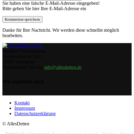
Sie haben eine falsche E-Mail-Adresse eingegeben!
Bitte geben Sie hier Ihre E-Mail-Adresse ein
Danke für Ihre Nachricht. Wir werden diese schnellst möglich
bearbeiten.
Manfred Schwegmann
Nordwalder Str. 183
48282 Emsdetten
Kontaktieren Sie uns:
info@allesdetten.de
Wir empfehlen auch
Kontakt
Impressum
Datenschutzerklärung
© AllesDetten
Technische Umsetzung:
Holger Wermers Internet - Medien - Print