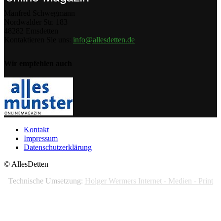
Manfred Schwegmann
Nordwalder Str. 183
48282 Emsdetten
Kontaktieren Sie uns:
info@allesdetten.de
Wir empfehlen auch
Kontakt
Impressum
Datenschutzerklärung
© AllesDetten
Technische Umsetzung:
Holger Wermers Internet - Medien - Print