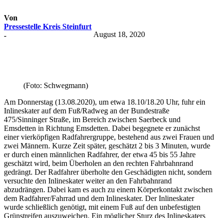
Von
Pressestelle Kreis Steinfurt
August 18, 2020
-
(Foto: Schwegmann)
Am Donnerstag (13.08.2020), um etwa 18.10/18.20 Uhr, fuhr ein
Inlineskater auf dem Fuß/Radweg an der Bundestraße
475/Sinninger Straße, im Bereich zwischen Saerbeck und
Emsdetten in Richtung Emsdetten. Dabei begegnete er zunächst
einer vierköpfigen Radfahrergruppe, bestehend aus zwei Frauen und
zwei Männern. Kurze Zeit später, geschätzt 2 bis 3 Minuten, wurde
er durch einen männlichen Radfahrer, der etwa 45 bis 55 Jahre
geschätzt wird, beim Überholen an den rechten Fahrbahnrand
gedrängt. Der Radfahrer überholte den Geschädigten nicht, sondern
versuchte den Inlineskater weiter an den Fahrbahnrand
abzudrängen. Dabei kam es auch zu einem Körperkontakt zwischen
dem Radfahrer/Fahrrad und dem Inlineskater. Der Inlineskater
wurde schließlich genötigt, mit einem Fuß auf den unbefestigten
Grünstreifen auszuweichen. Ein möglicher Sturz des Inlineskaters