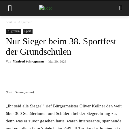
Start
Allgemein
Allgemein
Sport
Nur Sieger beim 38. Sportfest
der Grundschulen
Von
Manfred Schwegmann
-
Mai 29, 2026
(Foto: Schwegmann)
„Ihr seid alle Sieger!“ rief Bürgermeister Oliver Kellner den weit
über 300 Schülerinnen und Schülern bei der Siegerehrung zu,
denn was er zuvor gesehen hatte, waren interessante, spannende
und vor allem faire Spiele beim Fußball-Turnier der Jungen wie