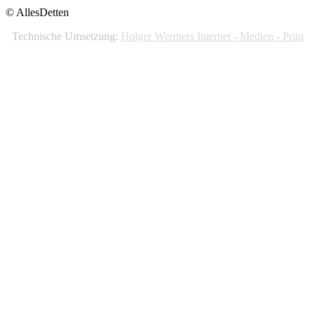
© AllesDetten
Technische Umsetzung:
Holger Wermers Internet - Medien - Print