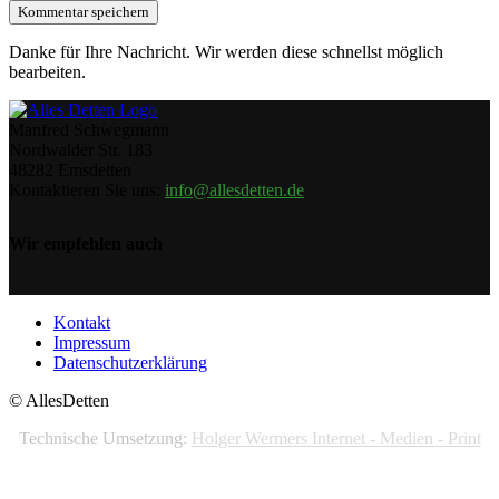
Danke für Ihre Nachricht. Wir werden diese schnellst möglich
bearbeiten.
Manfred Schwegmann
Nordwalder Str. 183
48282 Emsdetten
Kontaktieren Sie uns:
info@allesdetten.de
Wir empfehlen auch
Kontakt
Impressum
Datenschutzerklärung
© AllesDetten
Technische Umsetzung:
Holger Wermers Internet - Medien - Print