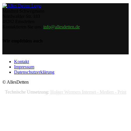
Manfred Schwegmann
Nordwalder Str. 183
48282 Emsdetten
Kontaktieren Sie uns:
info@allesdetten.de
Wir empfehlen auch
Kontakt
Impressum
Datenschutzerklärung
© AllesDetten
Technische Umsetzung:
Holger Wermers Internet - Medien - Print