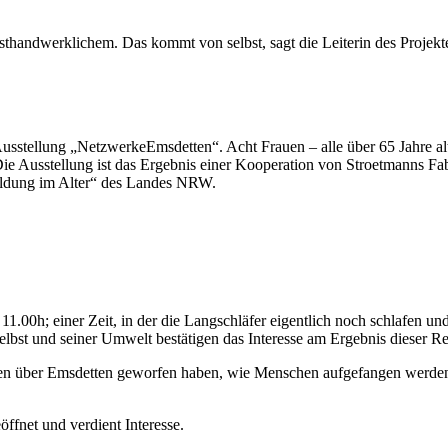
handwerklichem. Das kommt von selbst, sagt die Leiterin des Projekt
usstellung „NetzwerkeEmsdetten“. Acht Frauen – alle über 65 Jahre alt
 Die Ausstellung ist das Ergebnis einer Kooperation von Stroetmanns F
ildung im Alter“ des Landes NRW.
1.00h; einer Zeit, in der die Langschläfer eigentlich noch schlafen u
lbst und seiner Umwelt bestätigen das Interesse am Ergebnis dieser Re
nen über Emsdetten geworfen haben, wie Menschen aufgefangen werden, w
öffnet und verdient Interesse.