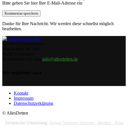
Bitte geben Sie hier Ihre E-Mail-Adresse ein
Danke für Ihre Nachricht. Wir werden diese schnellst möglich
bearbeiten.
Manfred Schwegmann
Nordwalder Str. 183
48282 Emsdetten
Kontaktieren Sie uns:
info@allesdetten.de
Wir empfehlen auch
Kontakt
Impressum
Datenschutzerklärung
© AllesDetten
Technische Umsetzung:
Holger Wermers Internet - Medien - Print