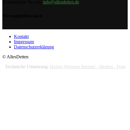
Kontaktieren Sie uns:
info@allesdetten.de
Wir empfehlen auch
Kontakt
Impressum
Datenschutzerklärung
© AllesDetten
Technische Umsetzung:
Holger Wermers Internet - Medien - Print