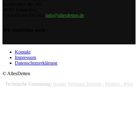
Nordwalder Str. 183
48282 Emsdetten
Kontaktieren Sie uns:
info@allesdetten.de
Wir empfehlen auch
Kontakt
Impressum
Datenschutzerklärung
© AllesDetten
Technische Umsetzung:
Holger Wermers Internet - Medien - Print