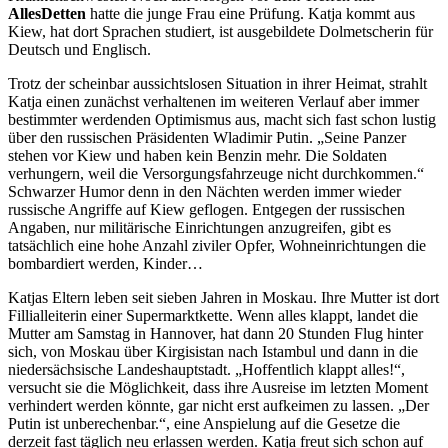
AllesDetten
hatte die junge Frau eine Prüfung. Katja kommt aus
Kiew, hat dort Sprachen studiert, ist ausgebildete Dolmetscherin für
Deutsch und Englisch.
Trotz der scheinbar aussichtslosen Situation in ihrer Heimat, strahlt
Katja einen zunächst verhaltenen im weiteren Verlauf aber immer
bestimmter werdenden Optimismus aus, macht sich fast schon lustig
über den russischen Präsidenten Wladimir Putin. „Seine Panzer
stehen vor Kiew und haben kein Benzin mehr. Die Soldaten
verhungern, weil die Versorgungsfahrzeuge nicht durchkommen.“
Schwarzer Humor denn in den Nächten werden immer wieder
russische Angriffe auf Kiew geflogen. Entgegen der russischen
Angaben, nur militärische Einrichtungen anzugreifen, gibt es
tatsächlich eine hohe Anzahl ziviler Opfer, Wohneinrichtungen die
bombardiert werden, Kinder…
Katjas Eltern leben seit sieben Jahren in Moskau. Ihre Mutter ist dort
Fillialleiterin einer Supermarktkette. Wenn alles klappt, landet die
Mutter am Samstag in Hannover, hat dann 20 Stunden Flug hinter
sich, von Moskau über Kirgisistan nach Istambul und dann in die
niedersächsische Landeshauptstadt. „Hoffentlich klappt alles!“,
versucht sie die Möglichkeit, dass ihre Ausreise im letzten Moment
verhindert werden könnte, gar nicht erst aufkeimen zu lassen. „Der
Putin ist unberechenbar.“, eine Anspielung auf die Gesetze die
derzeit fast täglich neu erlassen werden. Katja freut sich schon auf