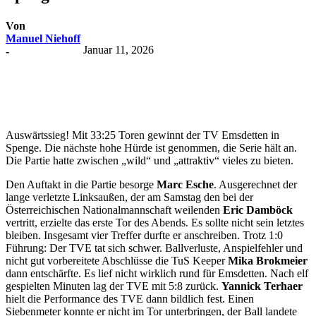
Von
Manuel Niehoff
Januar 11, 2026
-
Auswärtssieg! Mit 33:25 Toren gewinnt der TV Emsdetten in
Spenge. Die nächste hohe Hürde ist genommen, die Serie hält an.
Die Partie hatte zwischen „wild“ und „attraktiv“ vieles zu bieten.
Den Auftakt in die Partie besorge
Marc Esche
. Ausgerechnet der
lange verletzte Linksaußen, der am Samstag den bei der
Österreichischen Nationalmannschaft weilenden
Eric Damböck
vertritt, erzielte das erste Tor des Abends. Es sollte nicht sein letztes
bleiben. Insgesamt vier Treffer durfte er anschreiben. Trotz 1:0
Führung: Der TVE tat sich schwer. Ballverluste, Anspielfehler und
nicht gut vorbereitete Abschlüsse die TuS Keeper
Mika Brokmeier
dann entschärfte. Es lief nicht wirklich rund für Emsdetten. Nach elf
gespielten Minuten lag der TVE mit 5:8 zurück.
Yannick Terhaer
hielt die Performance des TVE dann bildlich fest. Einen
Siebenmeter konnte er nicht im Tor unterbringen, der Ball landete