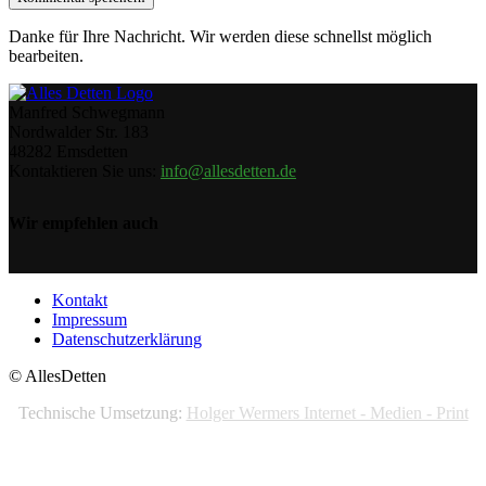
Danke für Ihre Nachricht. Wir werden diese schnellst möglich
bearbeiten.
Manfred Schwegmann
Nordwalder Str. 183
48282 Emsdetten
Kontaktieren Sie uns:
info@allesdetten.de
Wir empfehlen auch
Kontakt
Impressum
Datenschutzerklärung
© AllesDetten
Technische Umsetzung:
Holger Wermers Internet - Medien - Print