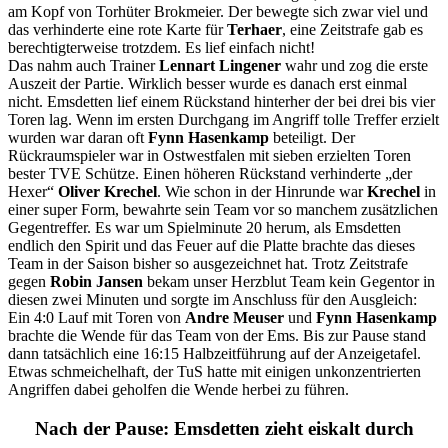
am Kopf von Torhüter Brokmeier. Der bewegte sich zwar viel und
das verhinderte eine rote Karte für
Terhaer
, eine Zeitstrafe gab es
berechtigterweise trotzdem. Es lief einfach nicht!
Das nahm auch Trainer
Lennart Lingener
wahr und zog die erste
Auszeit der Partie. Wirklich besser wurde es danach erst einmal
nicht. Emsdetten lief einem Rückstand hinterher der bei drei bis vier
Toren lag. Wenn im ersten Durchgang im Angriff tolle Treffer erzielt
wurden war daran oft
Fynn Hasenkamp
beteiligt. Der
Rückraumspieler war in Ostwestfalen mit sieben erzielten Toren
bester TVE Schütze. Einen höheren Rückstand verhinderte „der
Hexer“
Oliver Krechel
. Wie schon in der Hinrunde war
Krechel
in
einer super Form, bewahrte sein Team vor so manchem zusätzlichen
Gegentreffer. Es war um Spielminute 20 herum, als Emsdetten
endlich den Spirit und das Feuer auf die Platte brachte das dieses
Team in der Saison bisher so ausgezeichnet hat. Trotz Zeitstrafe
gegen
Robin Jansen
bekam unser Herzblut Team kein Gegentor in
diesen zwei Minuten und sorgte im Anschluss für den Ausgleich:
Ein 4:0 Lauf mit Toren von
Andre Meuser
und
Fynn Hasenkamp
brachte die Wende für das Team von der Ems. Bis zur Pause stand
dann tatsächlich eine 16:15 Halbzeitführung auf der Anzeigetafel.
Etwas schmeichelhaft, der TuS hatte mit einigen unkonzentrierten
Angriffen dabei geholfen die Wende herbei zu führen.
Nach der Pause: Emsdetten zieht eiskalt durch