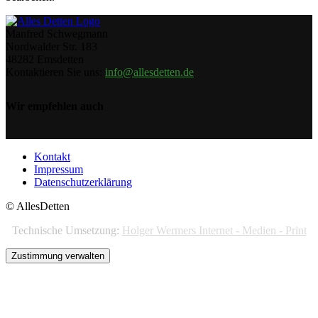
Manfred Schwegmann
Nordwalder Str. 183
48282 Emsdetten
Kontaktieren Sie uns:
info@allesdetten.de
Wir empfehlen auch
Kontakt
Impressum
Datenschutzerklärung
© AllesDetten
Technische Umsetzung:
Holger Wermers Internet - Medien - Print
Zustimmung verwalten