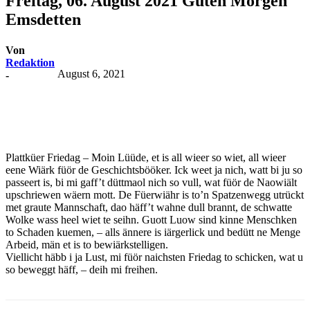
Freitag, 06. August 2021 Guten Morgen
Emsdetten
Von
Redaktion
August 6, 2021
-
Plattküer Friedag – Moin Lüüde, et is all wieer so wiet, all wieer
eene Wiärk füör de Geschichtsbööker. Ick weet ja nich, watt bi ju so
passeert is, bi mi gaff’t düttmaol nich so vull, wat füör de Naowiält
upschriewen wäern mott. De Füerwiähr is to’n Spatzenwegg utrückt
met graute Mannschaft, dao häff’t wahne dull brannt, de schwatte
Wolke wass heel wiet te seihn. Guott Luow sind kinne Menschken
to Schaden kuemen, – alls ännere is iärgerlick und bedütt ne Menge
Arbeid, män et is to bewiärkstelligen.
Viellicht häbb i ja Lust, mi füör naichsten Friedag to schicken, wat u
so beweggt häff, – deih mi freihen.