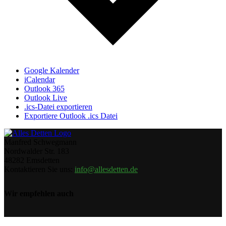
Google Kalender
iCalendar
Outlook 365
Outlook Live
.ics-Datei exportieren
Exportiere Outlook .ics Datei
Manfred Schwegmann
Nordwalder Str. 183
48282 Emsdetten
Kontaktieren Sie uns:
info@allesdetten.de
Wir empfehlen auch