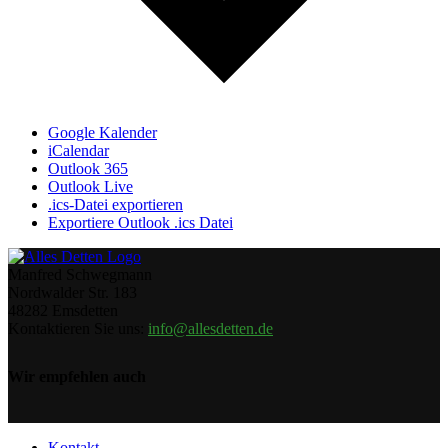
Google Kalender
iCalendar
Outlook 365
Outlook Live
.ics-Datei exportieren
Exportiere Outlook .ics Datei
Manfred Schwegmann
Nordwalder Str. 183
48282 Emsdetten
Kontaktieren Sie uns:
info@allesdetten.de
Wir empfehlen auch
Kontakt