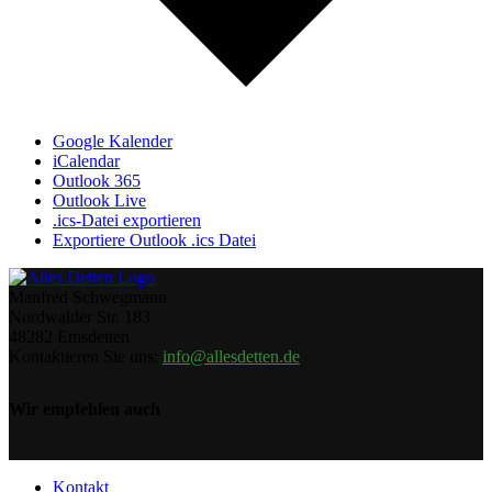
Google Kalender
iCalendar
Outlook 365
Outlook Live
.ics-Datei exportieren
Exportiere Outlook .ics Datei
Manfred Schwegmann
Nordwalder Str. 183
48282 Emsdetten
Kontaktieren Sie uns:
info@allesdetten.de
Wir empfehlen auch
Kontakt