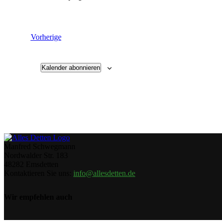
Veranstaltungen
Vorherige
Kalender abonnieren
Manfred Schwegmann
Nordwalder Str. 183
48282 Emsdetten
Kontaktieren Sie uns:
info@allesdetten.de
Wir empfehlen auch