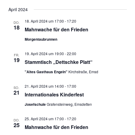
Ansic
Navig
Datum
Navig
wählen.
April 2024
18. April 2024 um 17:00
-
17:20
DO.
18
Mahnwache für den Frieden
Morgentaubrunnen
19. April 2024 um 19:00
-
22:00
FR.
19
Stammtisch „Dettschke Platt“
"Altes Gasthaus Engeln"
Kirchstraße, Emsd
21. April 2024 um 14:00
-
17:00
SO.
21
Internationales Kinderfest
Josefschule
Grafensteinweg, Emsdetten
25. April 2024 um 17:00
-
17:20
DO.
25
Mahnwache für den Frieden