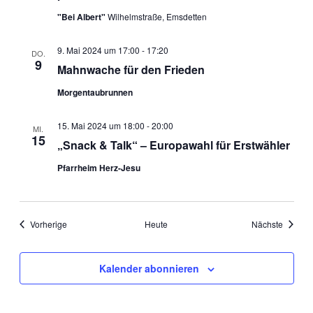
"Bei Albert"
Wilhelmstraße, Emsdetten
9. Mai 2024 um 17:00
-
17:20
DO.
9
Mahnwache für den Frieden
Morgentaubrunnen
15. Mai 2024 um 18:00
-
20:00
MI.
15
„Snack & Talk“ – Europawahl für Erstwähler
Pfarrheim Herz-Jesu
Veranstaltungen
Veranst
Vorherige
Heute
Nächste
Kalender abonnieren