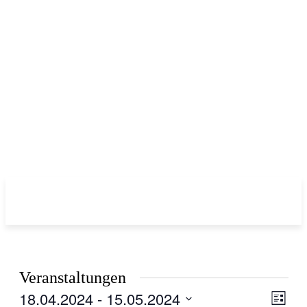
Veranstaltungen
18.04.2024
 - 
15.05.2024
Ansic
Veran
Liste