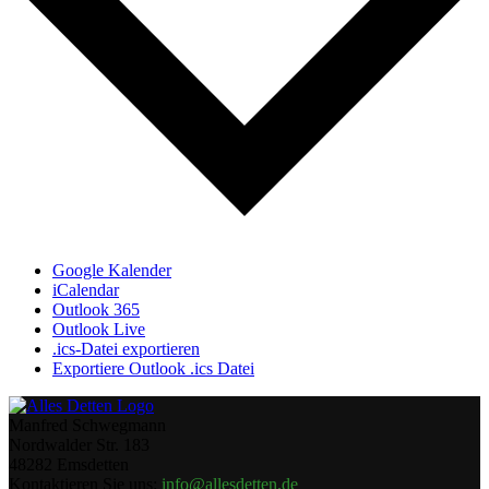
Google Kalender
iCalendar
Outlook 365
Outlook Live
.ics-Datei exportieren
Exportiere Outlook .ics Datei
Manfred Schwegmann
Nordwalder Str. 183
48282 Emsdetten
Kontaktieren Sie uns:
info@allesdetten.de