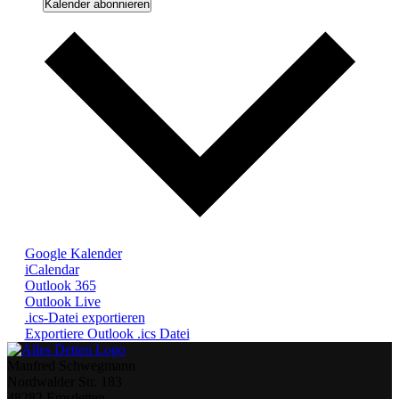
Kalender abonnieren
Google Kalender
iCalendar
Outlook 365
Outlook Live
.ics-Datei exportieren
Exportiere Outlook .ics Datei
Manfred Schwegmann
Nordwalder Str. 183
48282 Emsdetten