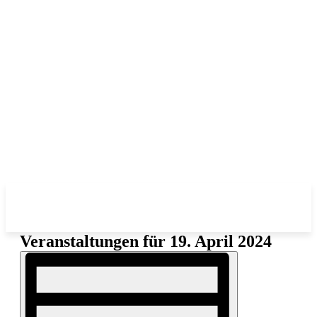
Veranstaltungen für 19. April 2024
Ansichten-
Veranstaltung
Ansichten-
Navigation
Navigation