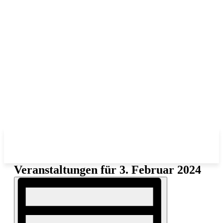
Veranstaltungen für 3. Februar 2024
Ansichten-
Veranstaltung
Ansichten-
Navigation
Navigation