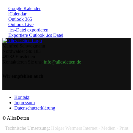
Google Kalender
iCalendar
Outlook 365
Outlook Live
.ics-Datei exportieren
Exportiere Outlook .ics Datei
Manfred Schwegmann
Nordwalder Str. 183
48282 Emsdetten
Kontaktieren Sie uns:
info@allesdetten.de
Wir empfehlen auch
Kontakt
Impressum
Datenschutzerklärung
© AllesDetten
Technische Umsetzung:
Holger Wermers Internet - Medien - Print