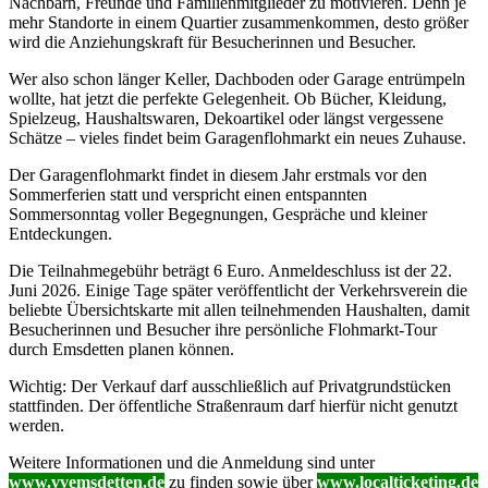
Nachbarn, Freunde und Familienmitglieder zu motivieren. Denn je
mehr Standorte in einem Quartier zusammenkommen, desto größer
wird die Anziehungskraft für Besucherinnen und Besucher.
Wer also schon länger Keller, Dachboden oder Garage entrümpeln
wollte, hat jetzt die perfekte Gelegenheit. Ob Bücher, Kleidung,
Spielzeug, Haushaltswaren, Dekoartikel oder längst vergessene
Schätze – vieles findet beim Garagenflohmarkt ein neues Zuhause.
Der Garagenflohmarkt findet in diesem Jahr erstmals vor den
Sommerferien statt und verspricht einen entspannten
Sommersonntag voller Begegnungen, Gespräche und kleiner
Entdeckungen.
Die Teilnahmegebühr beträgt 6 Euro. Anmeldeschluss ist der 22.
Juni 2026. Einige Tage später veröffentlicht der Verkehrsverein die
beliebte Übersichtskarte mit allen teilnehmenden Haushalten, damit
Besucherinnen und Besucher ihre persönliche Flohmarkt-Tour
durch Emsdetten planen können.
Wichtig: Der Verkauf darf ausschließlich auf Privatgrundstücken
stattfinden. Der öffentliche Straßenraum darf hierfür nicht genutzt
werden.
Weitere Informationen und die Anmeldung sind unter
www.vvemsdetten.de
zu finden sowie über
www.localticketing.de