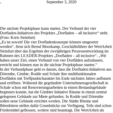
September 3, 2020
-
Die nächste Projektphase kann starten. Der Verbund der vier
Dorfladen-Initiativen des Projektes „Dorfladen – all inclusive“ steht.
(Foto: Kreis Steinfurt)
„Es ist soweit! Die vier Dorfladenkonzepte können umgesetzt
werden“, freut sich Bernd Moorkamp, Geschäftsführer der WertArbeit
Steinfurt über das Ergebnis der zweijährigen Prozessentwicklung im
Rahmen des LEADER-Projektes „Dorfladen – all inclusive“. „Wir
haben unser Ziel, einen Verbund von vier Dorfläden aufzubauen,
erreicht und können nun in die nächste Projektphase starten.“
In der Verbundphase geht es darum, dass die Dorfladen-Initiativen aus
Dörenthe, Gimbte, Rodde und Schale ihre multifunktionalen
Dorfläden mit Treffpunktcharakter bis Ende nächsten Jahres aufbauen
und eröffnen. Während die gegründete Unternehmensgesellschaft in
Schale schon mit Renovierungsarbeiten in einem Bestandsgebäude
beginnen konnte, hat die Gimbter Initiative Räume in einem zentral
gelegenen Gebäude zur Miete gefunden. In Rodde und Dörenthe
sollen neue Gebäude errichtet werden. Die Städte Rheine und
Ibbenbüren stellen dafür Grundstücke zur Verfügung. Teils sind schon
Fördermittel geflossen, weitere sind beantragt. Die WertArbeit als