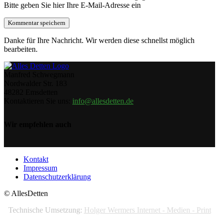
Bitte geben Sie hier Ihre E-Mail-Adresse ein
Danke für Ihre Nachricht. Wir werden diese schnellst möglich
bearbeiten.
Manfred Schwegmann
Nordwalder Str. 183
48282 Emsdetten
Kontaktieren Sie uns:
info@allesdetten.de
Wir empfehlen auch
Kontakt
Impressum
Datenschutzerklärung
© AllesDetten
Technische Umsetzung:
Holger Wermers Internet - Medien - Print