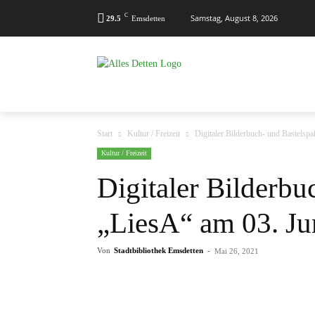
C
Samstag, August 8, 2026
29.5
Emsdetten
MENÜ
KALENDER
KONTAKT
Start
Kultur / Freizeit
Digitaler Bilderbuch- und Bastelspa
Kultur / Freizeit
Digitaler Bilderbu
„LiesA“ am 03. Ju
Von
Stadtbibliothek Emsdetten
-
Mai 26, 2021
Teilen