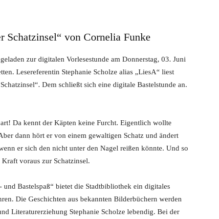
er Schatzinsel“ von Cornelia Funke
ingeladen zur digitalen Vorlesestunde am Donnerstag, 03. Juni
ten. Lesereferentin Stephanie Scholze alias „LiesA“ liest
chatzinsel“. Dem schließt sich eine digitale Bastelstunde an.
rt! Da kennt der Käpten keine Furcht. Eigentlich wollte
 Aber dann hört er von einem gewaltigen Schatz und ändert
wenn er sich den nicht unter den Nagel reißen könnte. Und so
e Kraft voraus zur Schatzinsel.
 und Bastelspaß“ bietet die Stadtbibliothek ein digitales
ahren. Die Geschichten aus bekannten Bilderbüchern werden
und Literaturerziehung Stephanie Scholze lebendig. Bei der