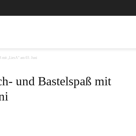
IMPRESSUM
DATENSCHUTZERKLÄRUNG
MORE
ß mit „LiesA“ am 03. Juni
ch- und Bastelspaß mit
ni