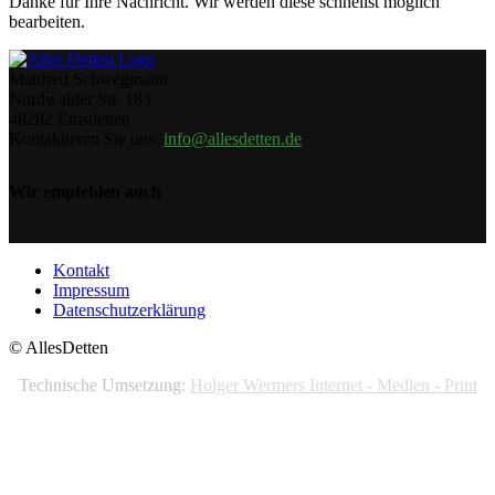
Danke für Ihre Nachricht. Wir werden diese schnellst möglich
bearbeiten.
Manfred Schwegmann
Nordwalder Str. 183
48282 Emsdetten
Kontaktieren Sie uns:
info@allesdetten.de
Wir empfehlen auch
Kontakt
Impressum
Datenschutzerklärung
© AllesDetten
Technische Umsetzung:
Holger Wermers Internet - Medien - Print