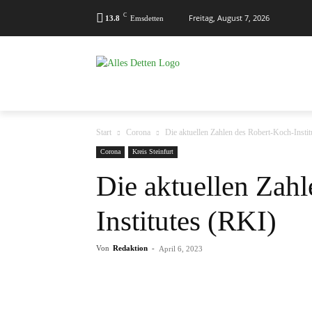
C
Freitag, August 7, 2026
13.8
Emsdetten
MENÜ
KALENDER
KONTAKT
Start
Corona
Die aktuellen Zahlen des Robert-Koch-Instit
Corona
Kreis Steinfurt
Die aktuellen Zah
Institutes (RKI)
Von
Redaktion
-
April 6, 2023
Teilen