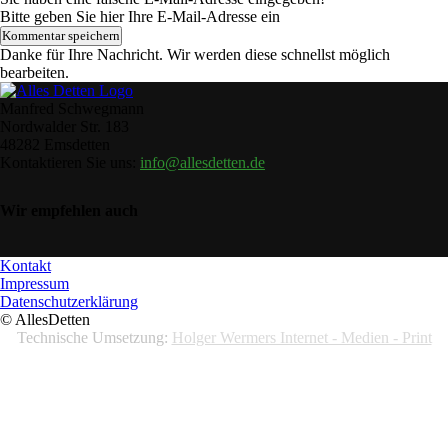
Bitte geben Sie hier Ihre E-Mail-Adresse ein
Danke für Ihre Nachricht. Wir werden diese schnellst möglich
bearbeiten.
Manfred Schwegmann
Nordwalder Str. 183
48282 Emsdetten
Kontaktieren Sie uns:
info@allesdetten.de
Wir empfehlen auch
Kontakt
Impressum
Datenschutzerklärung
© AllesDetten
Technische Umsetzung:
Holger Wermers Internet - Medien - Print