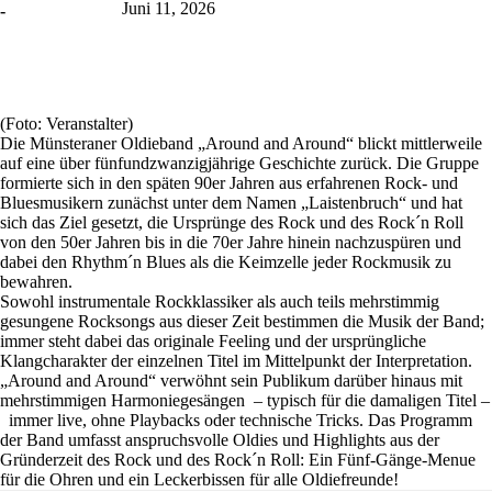
Juni 11, 2026
-
(Foto: Veranstalter)
Die Münsteraner Oldieband „Around and Around“ blickt mittlerweile
auf eine über fünfundzwanzigjährige Geschichte zurück. Die Gruppe
formierte sich in den späten 90er Jahren aus erfahrenen Rock- und
Bluesmusikern zunächst unter dem Namen „Laistenbruch“ und hat
sich das Ziel gesetzt, die Ursprünge des Rock und des Rock´n Roll
von den 50er Jahren bis in die 70er Jahre hinein nachzuspüren und
dabei den Rhythm´n Blues als die Keimzelle jeder Rockmusik zu
bewahren.
Sowohl instrumentale Rockklassiker als auch teils mehrstimmig
gesungene Rocksongs aus dieser Zeit bestimmen die Musik der Band;
immer steht dabei das originale Feeling und der ursprüngliche
Klangcharakter der einzelnen Titel im Mittelpunkt der Interpretation.
„Around and Around“ verwöhnt sein Publikum darüber hinaus mit
mehrstimmigen Harmoniegesängen – typisch für die damaligen Titel –
immer live, ohne Playbacks oder technische Tricks. Das Programm
der Band umfasst anspruchsvolle Oldies und Highlights aus der
Gründerzeit des Rock und des Rock´n Roll: Ein Fünf-Gänge-Menue
für die Ohren und ein Leckerbissen für alle Oldiefreunde!