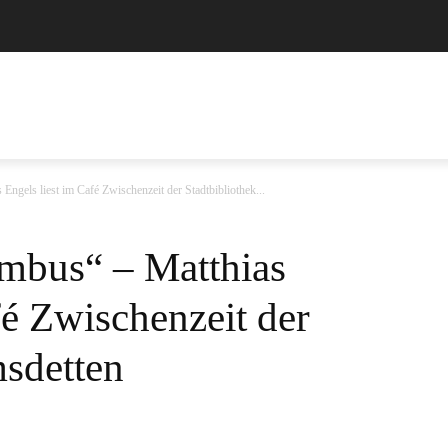
IMPRESSUM
DATENSCHUTZERKLÄRUNG
MORE
ngels liest im Café Zwischenzeit der Stadtbibliothek...
mbus“ – Matthias
fé Zwischenzeit der
msdetten