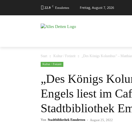
C
Freitag, August 7, 2026
22.9
Emsdetten
MENÜ
KALENDER
KONTAKT
Start
Kultur / Freizeit
„Des Königs Kolumbus“ – Matthias E
Kultur / Freizeit
„Des Königs Kolu
Engels liest im Ca
Stadtbibliothek E
Von
Stadtbibliothek Emsdetten
-
August 25, 2022