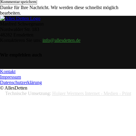
Danke für Ihre Nachricht. Wir werden diese schnellst möglich
bearbeiten.
Manfred Schwegmann
Nordwalder Str. 183
48282 Emsdetten
Kontaktieren Sie uns:
info@allesdetten.de
Wir empfehlen auch
Kontakt
Impressum
Datenschutzerklärung
© AllesDetten
Technische Umsetzung:
Holger Wermers Internet - Medien - Print