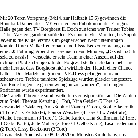
Mit 20 Toren Vorsprung (34:14, zur Halbzeit 15:6) gewinnen die
Handball-Damen des TVE vor eigenem Publikum in der Euregio-
Halle gegen den TV Borghorst II. Doch zunächst war Trainer Tobias
‚Tube‘ Westers garnicht zufrieden. Es dauerte vier Minuten, bis Sophie
Javernik die Kugel erstmals im gegnerischen Netz unterbringen
konnte. Durch Maike Leuermann und Lissy Beckonert gelang dann
eine 3:0-Führung. Aber drei Tore nach neun Minuten, „Das ist nix! Ihr
seid zu passiv!“, versuchte er sein Team in einer Auszeit auf den
richtigen Pfad zu bringen. In der Folgezeit stellte sich dann mehr und
mehr heraus, dass Borghorst nicht wirklich den Hauch einer Chance
hatte. – Den Mädels im grünen TVE-Dress gelangen nun auch
sehenswerte Treffer, trainierte Spielzüge wurden glasklar umgesetzt.
Am Ende fingen sie gar ein wenig an zu „zaubern“, auf einigen
Positionen wurde experimentiert.
Die Tabelle führen sie somit weiterhin verlustpunktfrei an. Die Zahlen
zum Spiel: Theresa Kersting (1 Tor), Nina Geisler (5 Tore / 2
verwandelte 7-Meter), Ann-Sophie Rösner (2 Tore), Sophie Javernik
(4 Tore / 1 x Zeitstrafe), Franka Weischer (4 Tore / 1 x Zeitstrafe),
Maike Leuermann (8 Tore / 1 Gelbe Karte), Lina Schürmann (2 Tore /
1 Gelbe Karte), Jette Müller (3 Tore / 1 Gelbe Karte), Lisa Tiedemann
(2 Tore), Lissy Beckonert (3 Tore)
Das nächste Spiel ist am 08.02.2020 in Münster-Kinderhaus, das