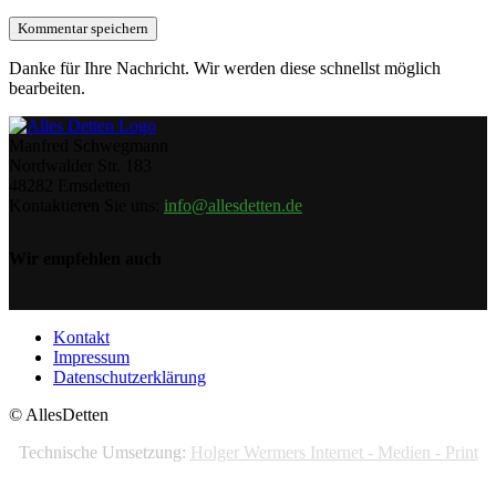
Danke für Ihre Nachricht. Wir werden diese schnellst möglich
bearbeiten.
Manfred Schwegmann
Nordwalder Str. 183
48282 Emsdetten
Kontaktieren Sie uns:
info@allesdetten.de
Wir empfehlen auch
Kontakt
Impressum
Datenschutzerklärung
© AllesDetten
Technische Umsetzung:
Holger Wermers Internet - Medien - Print