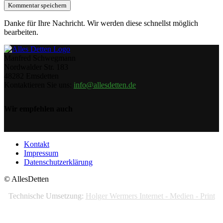
Danke für Ihre Nachricht. Wir werden diese schnellst möglich
bearbeiten.
Manfred Schwegmann
Nordwalder Str. 183
48282 Emsdetten
Kontaktieren Sie uns:
info@allesdetten.de
Wir empfehlen auch
Kontakt
Impressum
Datenschutzerklärung
© AllesDetten
Technische Umsetzung:
Holger Wermers Internet - Medien - Print