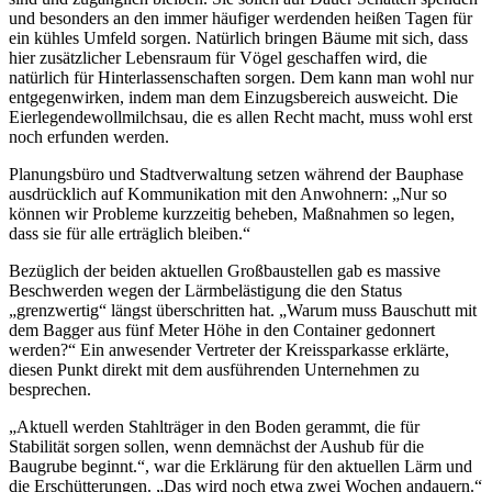
und besonders an den immer häufiger werdenden heißen Tagen für
ein kühles Umfeld sorgen. Natürlich bringen Bäume mit sich, dass
hier zusätzlicher Lebensraum für Vögel geschaffen wird, die
natürlich für Hinterlassenschaften sorgen. Dem kann man wohl nur
entgegenwirken, indem man dem Einzugsbereich ausweicht. Die
Eierlegendewollmilchsau, die es allen Recht macht, muss wohl erst
noch erfunden werden.
Planungsbüro und Stadtverwaltung setzen während der Bauphase
ausdrücklich auf Kommunikation mit den Anwohnern: „Nur so
können wir Probleme kurzzeitig beheben, Maßnahmen so legen,
dass sie für alle erträglich bleiben.“
Bezüglich der beiden aktuellen Großbaustellen gab es massive
Beschwerden wegen der Lärmbelästigung die den Status
„grenzwertig“ längst überschritten hat. „Warum muss Bauschutt mit
dem Bagger aus fünf Meter Höhe in den Container gedonnert
werden?“ Ein anwesender Vertreter der Kreissparkasse erklärte,
diesen Punkt direkt mit dem ausführenden Unternehmen zu
besprechen.
„Aktuell werden Stahlträger in den Boden gerammt, die für
Stabilität sorgen sollen, wenn demnächst der Aushub für die
Baugrube beginnt.“, war die Erklärung für den aktuellen Lärm und
die Erschütterungen. „Das wird noch etwa zwei Wochen andauern.“