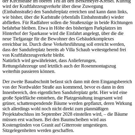
der Kirchstraße im oberen Teil an den Berkemeyer-Kreisel. Künftig
wird der Kraftfahrzeugverkehr über diese Zuwegung
(Einbahnstraße) den Sanduferplatz erreichen und kann dann links,
wie bisher, über die Karlstraße (ebenfalls Einbahnstraße) wieder
abfließen. Für Radfahrer sollen die Straßenzüge in beide Richtungen
befahrbar bleiben. Etwa in Höhe des bisherigen Parkplatzes im
Hinterhof der Sparkasse wird die Einfahrt angelegt, über die die
neue Tiefgarage für die Bewohner des Gebäudekomplexes
erreichbar ist. Durch diese Verkehrsführung soll erreicht werden,
dass der Sanduferplatz bereits ab Villa Schaub weitestgehend frei
von Kraftfahrzeugverkehr bleibt.
Natürlich wird gewährleistet, dass Anlieferungen,
Rettungsfahrzeuge und letztlich auch der Rosenmontagszug
weiterhin passieren können.
Der zweite Bauabschnitt befasst sich dann mit dem Eingangsbereich
von der Nordwalder Straße aus kommend, bevor es dann in den
Innenbereich, den eigentlichen Sanduferplatz geht. Hier wird eine
große Spielfläche entstehen, die Platzgestaltung insgesamt wird
grüner, schattenspendende Bäume werden gepflanzt, deren Wirkung
sich allerdings wohl noch nicht direkt zum planmäßigen
Projektabschluss im September 2028 einstellen wird, – die Bäume
müssen erst wachsen. Bei den Baumscheiben wird aus
Kostengründen von Granit auf Gitterroste umgestiegen.
Sitzgelegenheiten werden geschaffen.