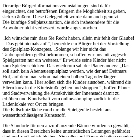
Derartige Bürgerinformationsveranstaltungen sind dafür
eingerichtet, den betroffenen Bürgern die Möglichkeit zu geben,
sich zu äußern. Diese Gelegenheit wurde dann auch genutzt.
Die künftige Stellplatzsituation, die sich insbesondere für die
Anwohner nicht verbessert, wurde angesprochen.
„Ich wünsche mir, dass Sie Recht haben, allein mir fehlt der Glaube!
– Das geht niemals auf.“, bemerkte ein Bürger bei der Vorstellung
des Spielplatz-Konzeptes. „Solange wir hier nicht das
Taubenproblem gelöst bekommen, schaffen wir uns mit zugesch…
Spielgeräten nur ein weiteres.“ Er würde seine Kinder hier nicht
zum Spielen schicken. Das wiederum sah der Planer anders: „Das
soll auch kein Abenteuerspielplatz werden, wie der auf Deitmars
Hof, auf dem man schon mal einen halben Tag oder länger
verweilen kann. Hier sollen sich die Kinder austoben, während die
Eltern kurz in die Kirchstraße gehen und shoppen.“, hoffen Planer
und Stadtverwaltung die Attraktivität der Innenstadt damit zu
erhöhen und Kundschaft vom online-shopping zurück in die
Ladenlokale vor Ort zu bringen.
Die Fallschutzfläche rund um die Spielgeräte besteht aus
wasserdurchlässigem Kunststoff.
Die Standorte für neu anzupflanzende Bäume wurden so gewählt,
dass in diesen Bereichen keine unterirdischen Leitungen gefährdet
sind und zugänglich bleiben. Sie sollen auf Dauer Schatten spenden