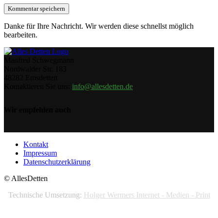
Danke für Ihre Nachricht. Wir werden diese schnellst möglich
bearbeiten.
Manfred Schwegmann
Nordwalder Str. 183
48282 Emsdetten
Kontaktieren Sie uns:
info@allesdetten.de
Wir empfehlen auch
Kontakt
Impressum
Datenschutzerklärung
© AllesDetten
Technische Umsetzung:
Holger Wermers Internet - Medien - Print