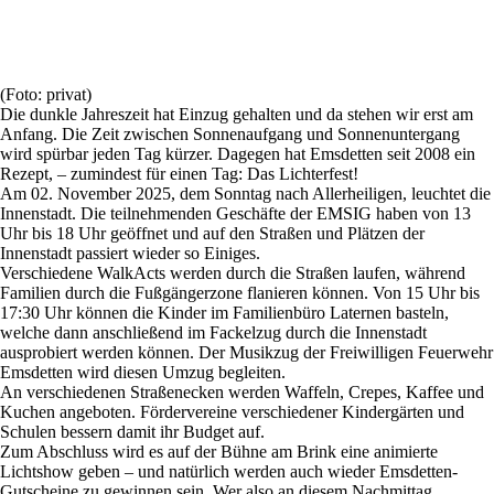
(Foto: privat)
Die dunkle Jahreszeit hat Einzug gehalten und da stehen wir erst am
Anfang. Die Zeit zwischen Sonnenaufgang und Sonnenuntergang
wird spürbar jeden Tag kürzer. Dagegen hat Emsdetten seit 2008 ein
Rezept, – zumindest für einen Tag: Das Lichterfest!
Am 02. November 2025, dem Sonntag nach Allerheiligen, leuchtet die
Innenstadt. Die teilnehmenden Geschäfte der EMSIG haben von 13
Uhr bis 18 Uhr geöffnet und auf den Straßen und Plätzen der
Innenstadt passiert wieder so Einiges.
Verschiedene WalkActs werden durch die Straßen laufen, während
Familien durch die Fußgängerzone flanieren können. Von 15 Uhr bis
17:30 Uhr können die Kinder im Familienbüro Laternen basteln,
welche dann anschließend im Fackelzug durch die Innenstadt
ausprobiert werden können. Der Musikzug der Freiwilligen Feuerwehr
Emsdetten wird diesen Umzug begleiten.
An verschiedenen Straßenecken werden Waffeln, Crepes, Kaffee und
Kuchen angeboten. Fördervereine verschiedener Kindergärten und
Schulen bessern damit ihr Budget auf.
Zum Abschluss wird es auf der Bühne am Brink eine animierte
Lichtshow geben – und natürlich werden auch wieder Emsdetten-
Gutscheine zu gewinnen sein. Wer also an diesem Nachmittag