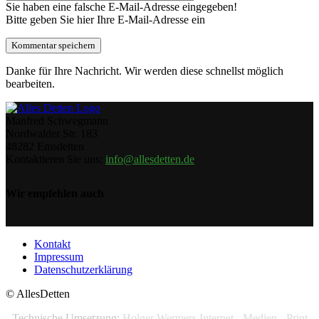
Sie haben eine falsche E-Mail-Adresse eingegeben!
Bitte geben Sie hier Ihre E-Mail-Adresse ein
Danke für Ihre Nachricht. Wir werden diese schnellst möglich
bearbeiten.
Manfred Schwegmann
Nordwalder Str. 183
48282 Emsdetten
Kontaktieren Sie uns:
info@allesdetten.de
Wir empfehlen auch
Kontakt
Impressum
Datenschutzerklärung
© AllesDetten
Technische Umsetzung:
Holger Wermers Internet - Medien - Print