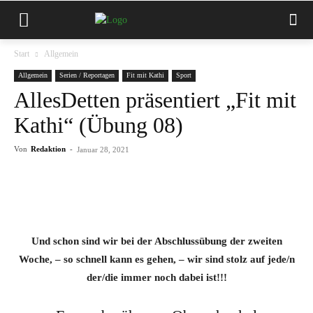
Start
Allgemein
Allgemein
Serien / Reportagen
Fit mit Kathi
Sport
AllesDetten präsentiert „Fit mit
Kathi“ (Übung 08)
Von
Redaktion
-
Januar 28, 2021
Und schon sind wir bei der Abschlussübung der zweiten
Woche, – so schnell kann es gehen, – wir sind stolz auf jede/n
der/die immer noch dabei ist!!!