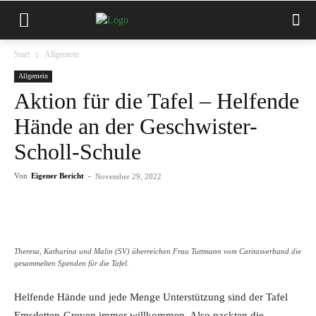
Start
Allgemein
Allgemein
Aktion für die Tafel – Helfende
Hände an der Geschwister-
Scholl-Schule
Von
Eigener Bericht
-
November 29, 2022
Theresa, Katharina und Malin (SV) überreichen Frau Tuttmann vom Caritasverband die
gesammelten Spenden für die Tafel.
Helfende Hände und jede Menge Unterstützung sind der Tafel
Emsdetten-Greven immer willkommen. Also packten die