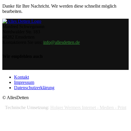
Danke für Ihre Nachricht. Wir werden diese schnellst möglich
bearbeiten.
Manfred Schwegmann
Nordwalder Str. 183
48282 Emsdetten
Kontaktieren Sie uns:
info@allesdetten.de
Wir empfehlen auch
Kontakt
Impressum
Datenschutzerklärung
© AllesDetten
Technische Umsetzung:
Holger Wermers Internet - Medien - Print