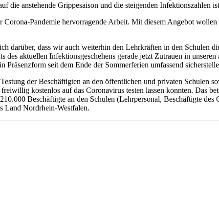
 auf die anstehende Grippesaison und die steigenden Infektionszahlen is
r Corona-Pandemie hervorragende Arbeit. Mit diesem Angebot wollen wi
ch darüber, dass wir auch weiterhin den Lehrkräften in den Schulen di
hts des aktuellen Infektionsgeschehens gerade jetzt Zutrauen in unsere
 in Präsenzform seit dem Ende der Sommerferien umfassend sicherstell
stung der Beschäftigten an den öffentlichen und privaten Schulen so
 freiwillig kostenlos auf das Coronavirus testen lassen konnten. Das be
10.000 Beschäftigte an den Schulen (Lehrpersonal, Beschäftigte des O
as Land Nordrhein-Westfalen.