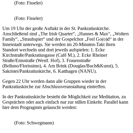
(Foto: Fisseler)
(Foto: Fisseler)
Um 19 Uhr der große Auftakt in der St. Pankratiuskirche.
Anschließend sind „The Irish Quarter“, „Hannes & Max“, „Wolters
Family“, „Strauhspier“ und der Gospelchor „Feel Go(o)d“ in der
Innenstadt unterwegs. Sie werden im 20-Minuten-Takt ihren
Standort wechseln und dort jeweils aufspielen: 1. Ecke
Kirchstraße/Pankratiusgasse (Café M.), 2. Ecke Rheiner
Straße/Emsstraße (Westf. Hof), 3. Frauenstraße
(Belluno/Florissimo), 4. Am Brink (Douglas/Buch&Kunst), 5.
Sakristei/Pankratiuskirche, 6. Katthagen (NANU).
Gegen 22 Uhr werden dann alle Gruppen wieder in der
Pankratiuskirche zur Abschlussveranstaltung eintreffen.
In der Pankratiuskirche besteht die Möglichkeit zur Meditation, zu
Gesprächen oder auch einfach nur zur stillen Einkehr. Parallel kann
hier dem Progragmm gelauscht werden:
(Foto: Schwegmann)