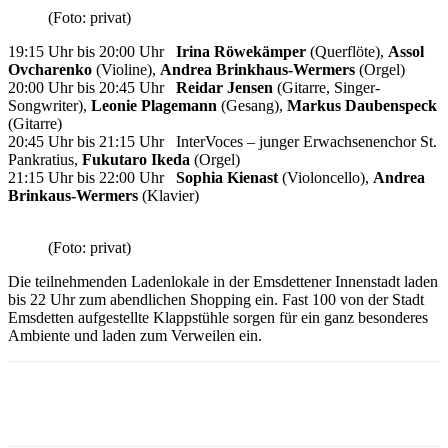
(Foto: privat)
19:15 Uhr bis 20:00 Uhr
Irina Röwekämper
(Querflöte),
Assol
Ovcharenko
(Violine),
Andrea Brinkhaus-Wermers
(Orgel)
20:00 Uhr bis 20:45 Uhr
Reidar Jensen
(Gitarre, Singer-
Songwriter),
Leonie Plagemann
(Gesang),
Markus Daubenspeck
(Gitarre)
20:45 Uhr bis 21:15 Uhr InterVoces – junger Erwachsenenchor St.
Pankratius,
Fukutaro Ikeda
(Orgel)
21:15 Uhr bis 22:00 Uhr
Sophia Kienast
(Violoncello),
Andrea
Brinkaus-Wermers
(Klavier)
(Foto: privat)
Die teilnehmenden Ladenlokale in der Emsdettener Innenstadt laden
bis 22 Uhr zum abendlichen Shopping ein. Fast 100 von der Stadt
Emsdetten aufgestellte Klappstühle sorgen für ein ganz besonderes
Ambiente und laden zum Verweilen ein.