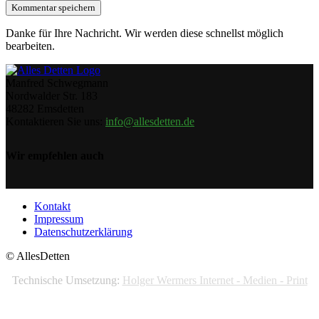
Danke für Ihre Nachricht. Wir werden diese schnellst möglich
bearbeiten.
Manfred Schwegmann
Nordwalder Str. 183
48282 Emsdetten
Kontaktieren Sie uns:
info@allesdetten.de
Wir empfehlen auch
Kontakt
Impressum
Datenschutzerklärung
© AllesDetten
Technische Umsetzung:
Holger Wermers Internet - Medien - Print