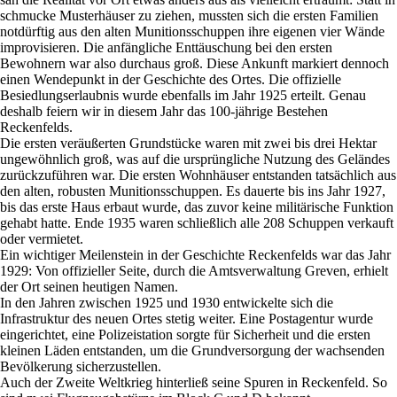
schmucke Musterhäuser zu ziehen, mussten sich die ersten Familien
notdürftig aus den alten Munitionsschuppen ihre eigenen vier Wände
improvisieren. Die anfängliche Enttäuschung bei den ersten
Bewohnern war also durchaus groß. Diese Ankunft markiert dennoch
einen Wendepunkt in der Geschichte des Ortes. Die offizielle
Besiedlungserlaubnis wurde ebenfalls im Jahr 1925 erteilt. Genau
deshalb feiern wir in diesem Jahr das 100-jährige Bestehen
Reckenfelds.
Die ersten veräußerten Grundstücke waren mit zwei bis drei Hektar
ungewöhnlich groß, was auf die ursprüngliche Nutzung des Geländes
zurückzuführen war. Die ersten Wohnhäuser entstanden tatsächlich aus
den alten, robusten Munitionsschuppen. Es dauerte bis ins Jahr 1927,
bis das erste Haus erbaut wurde, das zuvor keine militärische Funktion
gehabt hatte. Ende 1935 waren schließlich alle 208 Schuppen verkauft
oder vermietet.
Ein wichtiger Meilenstein in der Geschichte Reckenfelds war das Jahr
1929: Von offizieller Seite, durch die Amtsverwaltung Greven, erhielt
der Ort seinen heutigen Namen.
In den Jahren zwischen 1925 und 1930 entwickelte sich die
Infrastruktur des neuen Ortes stetig weiter. Eine Postagentur wurde
eingerichtet, eine Polizeistation sorgte für Sicherheit und die ersten
kleinen Läden entstanden, um die Grundversorgung der wachsenden
Bevölkerung sicherzustellen.
Auch der Zweite Weltkrieg hinterließ seine Spuren in Reckenfeld. So