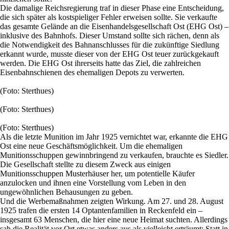
Die damalige Reichsregierung traf in dieser Phase eine Entscheidung,
die sich später als kostspieliger Fehler erweisen sollte. Sie verkaufte
das gesamte Gelände an die Eisenhandelsgesellschaft Ost (EHG Ost) –
inklusive des Bahnhofs. Dieser Umstand sollte sich rächen, denn als
die Notwendigkeit des Bahnanschlusses für die zukünftige Siedlung
erkannt wurde, musste dieser von der EHG Ost teuer zurückgekauft
werden. Die EHG Ost ihrerseits hatte das Ziel, die zahlreichen
Eisenbahnschienen des ehemaligen Depots zu verwerten.
(Foto: Sterthues)
(Foto: Sterthues)
(Foto: Sterthues)
Als die letzte Munition im Jahr 1925 vernichtet war, erkannte die EHG
Ost eine neue Geschäftsmöglichkeit. Um die ehemaligen
Munitionsschuppen gewinnbringend zu verkaufen, brauchte es Siedler.
Die Gesellschaft stellte zu diesem Zweck aus einigen
Munitionsschuppen Musterhäuser her, um potentielle Käufer
anzulocken und ihnen eine Vorstellung vom Leben in den
ungewöhnlichen Behausungen zu geben.
Und die Werbemaßnahmen zeigten Wirkung. Am 27. und 28. August
1925 trafen die ersten 14 Optantenfamilien in Reckenfeld ein –
insgesamt 63 Menschen, die hier eine neue Heimat suchten. Allerdings
sah die Realität vor Ort etwas anders aus als vielleicht erträumt: Statt in