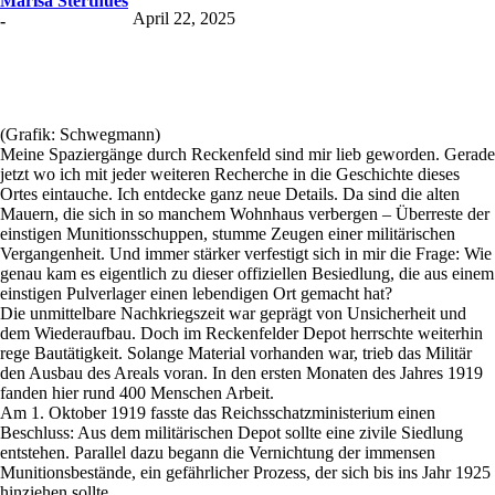
Marisa Sterthues
April 22, 2025
-
(Grafik: Schwegmann)
Meine Spaziergänge durch Reckenfeld sind mir lieb geworden. Gerade
jetzt wo ich mit jeder weiteren Recherche in die Geschichte dieses
Ortes eintauche. Ich entdecke ganz neue Details. Da sind die alten
Mauern, die sich in so manchem Wohnhaus verbergen – Überreste der
einstigen Munitionsschuppen, stumme Zeugen einer militärischen
Vergangenheit. Und immer stärker verfestigt sich in mir die Frage: Wie
genau kam es eigentlich zu dieser offiziellen Besiedlung, die aus einem
einstigen Pulverlager einen lebendigen Ort gemacht hat?
Die unmittelbare Nachkriegszeit war geprägt von Unsicherheit und
dem Wiederaufbau. Doch im Reckenfelder Depot herrschte weiterhin
rege Bautätigkeit. Solange Material vorhanden war, trieb das Militär
den Ausbau des Areals voran. In den ersten Monaten des Jahres 1919
fanden hier rund 400 Menschen Arbeit.
Am 1. Oktober 1919 fasste das Reichsschatzministerium einen
Beschluss: Aus dem militärischen Depot sollte eine zivile Siedlung
entstehen. Parallel dazu begann die Vernichtung der immensen
Munitionsbestände, ein gefährlicher Prozess, der sich bis ins Jahr 1925
hinziehen sollte.