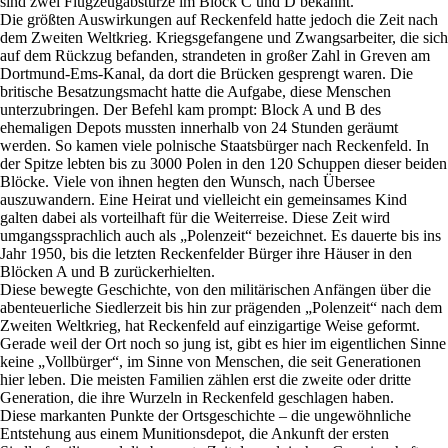
sind zwei Flugzeugabstürze im Block C und D bekannt.
Die größten Auswirkungen auf Reckenfeld hatte jedoch die Zeit nach
dem Zweiten Weltkrieg. Kriegsgefangene und Zwangsarbeiter, die sich
auf dem Rückzug befanden, strandeten in großer Zahl in Greven am
Dortmund-Ems-Kanal, da dort die Brücken gesprengt waren. Die
britische Besatzungsmacht hatte die Aufgabe, diese Menschen
unterzubringen. Der Befehl kam prompt: Block A und B des
ehemaligen Depots mussten innerhalb von 24 Stunden geräumt
werden. So kamen viele polnische Staatsbürger nach Reckenfeld. In
der Spitze lebten bis zu 3000 Polen in den 120 Schuppen dieser beiden
Blöcke. Viele von ihnen hegten den Wunsch, nach Übersee
auszuwandern. Eine Heirat und vielleicht ein gemeinsames Kind
galten dabei als vorteilhaft für die Weiterreise. Diese Zeit wird
umgangssprachlich auch als „Polenzeit“ bezeichnet. Es dauerte bis ins
Jahr 1950, bis die letzten Reckenfelder Bürger ihre Häuser in den
Blöcken A und B zurückerhielten.
Diese bewegte Geschichte, von den militärischen Anfängen über die
abenteuerliche Siedlerzeit bis hin zur prägenden „Polenzeit“ nach dem
Zweiten Weltkrieg, hat Reckenfeld auf einzigartige Weise geformt.
Gerade weil der Ort noch so jung ist, gibt es hier im eigentlichen Sinne
keine „Vollbürger“, im Sinne von Menschen, die seit Generationen
hier leben. Die meisten Familien zählen erst die zweite oder dritte
Generation, die ihre Wurzeln in Reckenfeld geschlagen haben.
Diese markanten Punkte der Ortsgeschichte – die ungewöhnliche
Entstehung aus einem Munitionsdepot, die Ankunft der ersten