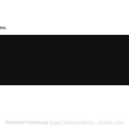
ten.
Technische Umsetzung:
Holger Wermers Internet - Medien - Print