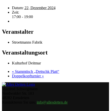
Datum:
22. Dezember 2024
Zeit:
17:00 - 19:00
Veranstalter
Stroetmanns Fabrik
Veranstaltungsort
Kulturhof Deitmar
«
Stammtisch „Dettschk Platt“
Doppelkopfturnier
»
Manfred Schwegmann
Nordwalder Str. 183
48282 Emsdetten
Kontaktieren Sie uns:
info@allesdetten.de